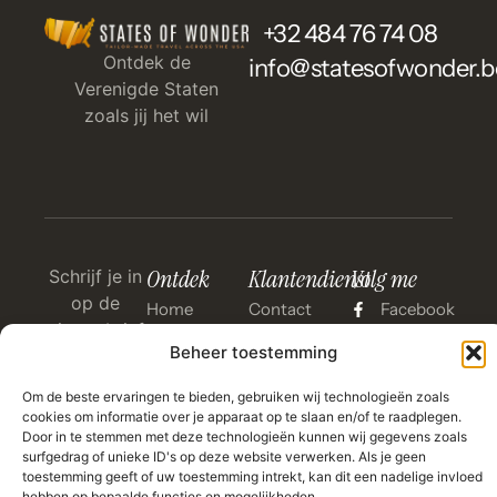
+32 484 76 74 08
Ontdek de
info@statesofwonder.b
Verenigde Staten
zoals jij het wil
Ontdek
Klantendienst
Volg me
Schrijf je in
op de
Home
Contact
Facebook
nieuwsbrief
Reisaanbod
FAQ
Instagram
Beheer toestemming
voor meer
inspiratie
Inspiratie
Partnerships
LinkedIn
Om de beste ervaringen te bieden, gebruiken wij technologieën zoals
en speciale
cookies om informatie over je apparaat op te slaan en/of te raadplegen.
Over
acties!
Door in te stemmen met deze technologieën kunnen wij gegevens zoals
surfgedrag of unieke ID's op deze website verwerken. Als je geen
toestemming geeft of uw toestemming intrekt, kan dit een nadelige invloed
hebben op bepaalde functies en mogelijkheden.