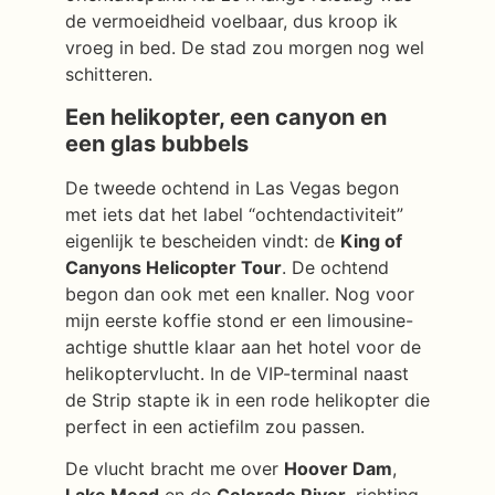
de vermoeidheid voelbaar, dus kroop ik
vroeg in bed. De stad zou morgen nog wel
schitteren.
Een helikopter, een canyon en
een glas bubbels
De tweede ochtend in Las Vegas begon
met iets dat het label “ochtendactiviteit”
eigenlijk te bescheiden vindt: de
King of
Canyons Helicopter Tour
. De ochtend
begon dan ook met een knaller. Nog voor
mijn eerste koffie stond er een limousine-
achtige shuttle klaar aan het hotel voor de
helikoptervlucht. In de VIP-terminal naast
de Strip stapte ik in een rode helikopter die
perfect in een actiefilm zou passen.
De vlucht bracht me over
Hoover Dam
,
Lake Mead
en de
Colorado River
, richting