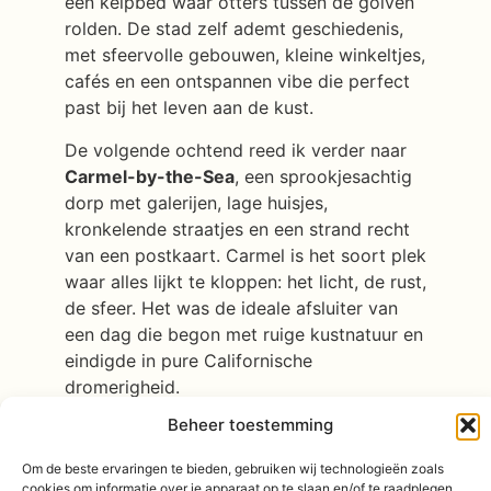
een kelpbed waar otters tussen de golven
rolden. De stad zelf ademt geschiedenis,
met sfeervolle gebouwen, kleine winkeltjes,
cafés en een ontspannen vibe die perfect
past bij het leven aan de kust.
De volgende ochtend reed ik verder naar
Carmel-by-the-Sea
, een sprookjesachtig
dorp met galerijen, lage huisjes,
kronkelende straatjes en een strand recht
van een postkaart. Carmel is het soort plek
waar alles lijkt te kloppen: het licht, de rust,
de sfeer. Het was de ideale afsluiter van
een dag die begon met ruige kustnatuur en
eindigde in pure Californische
dromerigheid.
Beheer toestemming
Van hieruit reed ik verder richting
San
Francisco
, en naderde het einde van mijn
Om de beste ervaringen te bieden, gebruiken wij technologieën zoals
geweldige trip.
cookies om informatie over je apparaat op te slaan en/of te raadplegen.